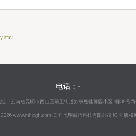
.html
电话：-
地址：云南省昆明市西山区前卫街道办事处佳馨园小区1幢39号商
© 2026
www.mhtxgh.com
IC卡
昆明臧培科技有限公司
IC卡
版权