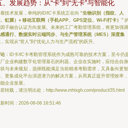
五、发展趋势：从“卡”到“无卡”与智能化
着技术发展，单纯的ID/IC卡系统正在向
“生物识别（指纹、人
、虹膜）+ 移动互联网（手机APP、GPS定位、Wi-Fi打卡）”
多因子融合认证方向发展。未来的工厂考勤管理系统，将更加强
无感通行、数据实时云端同步、与生产管理系统（MES）深度集
成
，实现从“管人”到“优化人力与生产流程”的跃升。
结论
：ID卡/IC卡考勤管理系统作为成熟可靠的技术方案，至今仍
工厂企业构建数字化管理基石的利器。企业在实施时，应结合自
现状与未来规划，选择既能满足当前精准考勤需求，又具备向更
能、更集成化平台演进潜力的解决方案，从而真正提升管理效率
赋能企业发展。
若转载，请注明出处：http://www.mhtxgh.com/product/35.html
新时间：2026-08-06 16:51:46