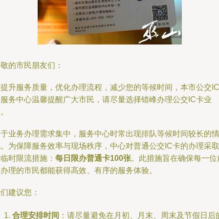
尊敬的市民朋友们：
为提升服务质量，优化办理流程，减少您的等候时间，本市公交I
卡服务中心温馨提醒广大市民，请尽量选择错峰办理公交IC卡业
务。
由于业务办理需求集中，服务中心时常出现排队等候时间较长的
况。为保障服务效率与现场秩序，中心对普通公交IC卡的办理采
了临时限流措施：
每日限办普通卡100张
。此措施旨在确保每一位
来办理的市民都能获得高效、有序的服务体验。
我们建议您：
合理安排时间
：请尽量避免在月初、月末、周末及节假日后